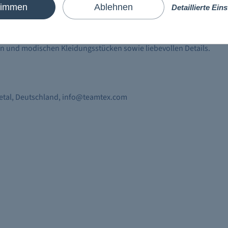
timmen
Ablehnen
Detaillierte Ein
hiff
Kreuzfahrtgefühl direkt auf Ihrer Haut spüren. Die
en und modischen Kleidungsstücken sowie liebevollen Details.
vetal, Deutschland, info@teamtex.com