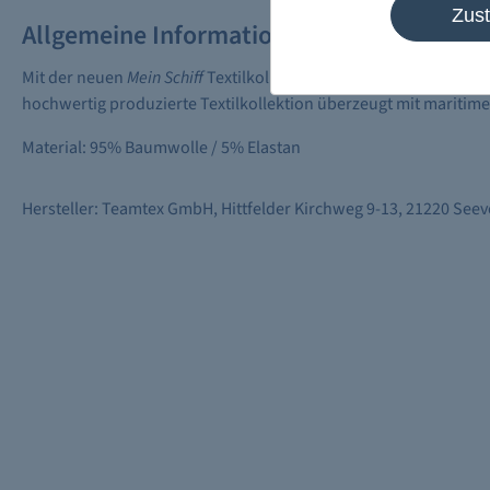
Zus
Allgemeine Informationen
Mit der neuen
Mein Schiff
Textilkollektion können Sie das
Mein Sc
hochwertig produzierte Textilkollektion überzeugt mit maritim
Material: 95% Baumwolle / 5% Elastan
Hersteller: Teamtex GmbH, Hittfelder Kirchweg 9-13, 21220 See