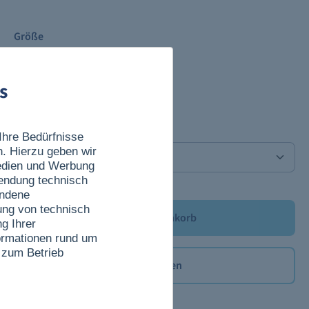
Größe
XS
XXL
s
Anzahl
Ihre Bedürfnisse
n. Hierzu geben wir
Medien und Werbung
wendung technisch
undene
ung von technisch
In den Warenkorb
g Ihrer
nformationen rund um
 zum Betrieb
Merken
Produktdetails