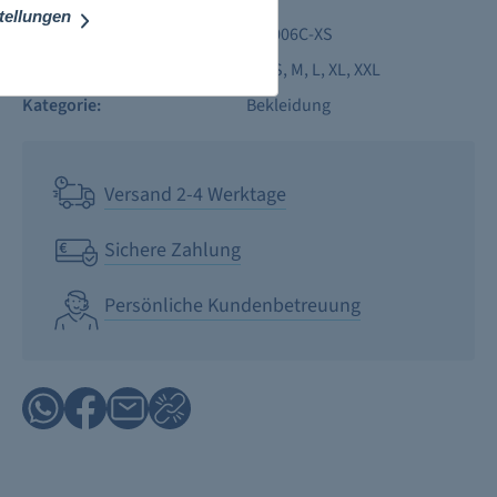
stellungen
Produktnummer:
TC-006C-XS
Größe:
XS
, S
, M
, L
, XL
, XXL
Kategorie:
Bekleidung
Versand 2-4 Werktage
Sichere Zahlung
Persönliche Kundenbetreuung