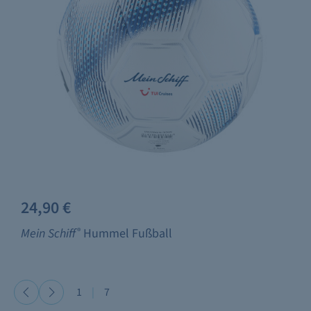
24,90 €
Mein Schiff
®
Hummel Fußball
1
|
7