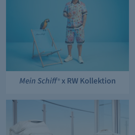
Mein Schiff
x RW Kollektion
®