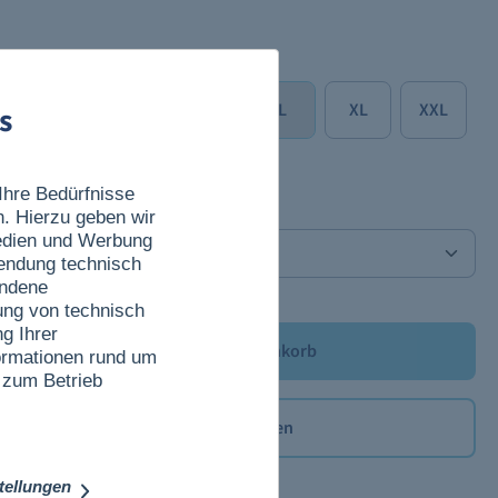
Größe
XS
S
M
L
XL
XXL
s
Ihre Bedürfnisse
Anzahl
n. Hierzu geben wir
Medien und Werbung
wendung technisch
undene
ung von technisch
g Ihrer
In den Warenkorb
nformationen rund um
 zum Betrieb
Merken
Produktnummer:
TCK-246-L
stellungen