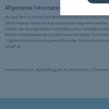
Allgemeine Informationen
Die hmlCIMA 2.0 ZIP HOODIE WOMAN kombiniert sportliche Funkt
100 % Polyester bietet die Kapuzenjacke ein angenehm leichtes T
Freizeit. Der durchgehende Frontreißverschluss ermöglicht viel
Reißverschlusstaschen Wertsachen sicher verstauen. Die norma
Tragekomfort und eine bequeme Silhouette. Das klassische hum
stilvoll ab.
hummel Cenozoic, ApS Balticagade 20, 8000 Aarhus, C Denmark