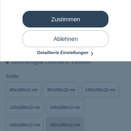
Zustimmen
Mein Schiff
®
Matratze
Ablehnen
794,00 €
Preise inkl. MwSt. zzgl.
Versandkosten
Detaillierte Einstellungen
Sofort verfügbar, Lieferzeit: 6 - 8 Wochen
Größe
80x200x22 cm
90x200x22 cm
100x200x22 cm
120x200x22 cm
140x200x22 cm
160x200x22 cm
180x200x22 cm