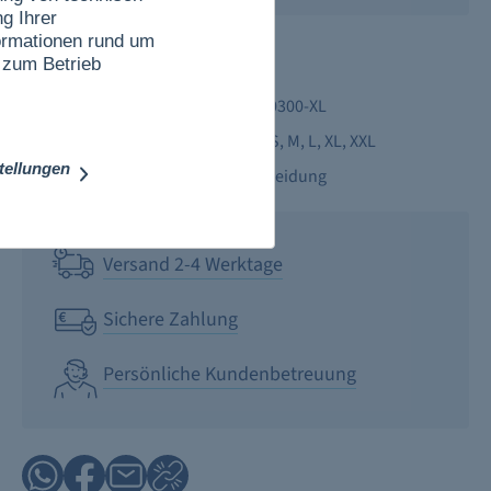
g Ihrer
nformationen rund um
Produktdetails
 zum Betrieb
Produktnummer:
TC-0300-XL
Größe:
XS
, S
, M
, L
, XL
, XXL
stellungen
Kategorie:
Bekleidung
Versand 2-4 Werktage
Sichere Zahlung
Persönliche Kundenbetreuung