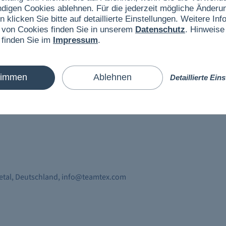
ndigen Cookies ablehnen. Für die jederzeit mögliche Änderun
n klicken Sie bitte auf detaillierte Einstellungen. Weitere I
 von Cookies finden Sie in unserem
Datenschutz
. Hinweise
für Damen begeistert mit seinem sportlich- vielseitigen Look.
 finden Sie im
Impressum
.
passendes Must Have für ein ganz besonderes Alltagsoutfit, was
timmen
Ablehnen
Detaillierte Ein
vetal, Deutschland, info@teamtex.com