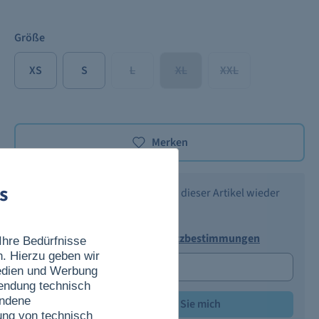
Größe
XS
S
L
XL
XXL
Merken
s
Benachrichtigen Sie mich, wenn dieser Artikel wieder
verfügbar ist.
Ich akzeptiere die
Datenschutzbestimmungen
Ihre Bedürfnisse
n. Hierzu geben wir
Medien und Werbung
wendung technisch
undene
Benachrichtigen Sie mich
ung von technisch