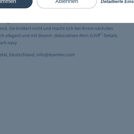
timmen
Ablehnen
Detaillierte Ein
ler Begleiter für schwankende Temperaturen. Dank der flachen
mend. Sie knittert nicht und macht sich bei Ihrem nächsten
®
lich-elegant und mit dezent- dekorativen
Mein Schiff
-Details
ark navy
vetal, Deutschland, info@teamtex.com