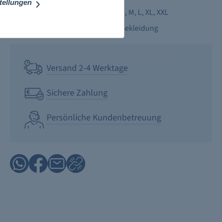
stellungen
Größe:
S
, M
, L
, XL
, XXL
Kategorie:
Bekleidung
Versand 2-4 Werktage
Sichere Zahlung
Persönliche Kundenbetreuung