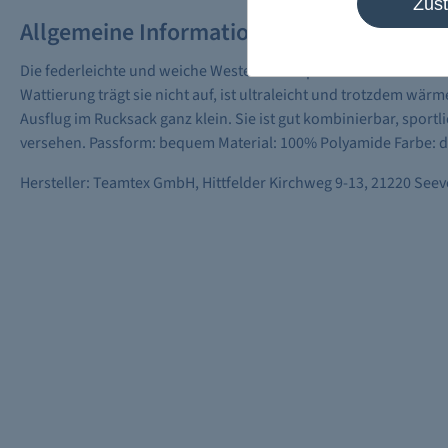
Zus
Allgemeine Informationen
Die federleichte und weiche Weste ist ein optimaler und flexib
Wattierung trägt sie nicht auf, ist ultraleicht und trotzdem wär
Ausflug im Rucksack ganz klein. Sie ist gut kombinierbar, sport
versehen. Passform: bequem Material: 100% Polyamide Farbe: d
Hersteller: Teamtex GmbH, Hittfelder Kirchweg 9-13, 21220 See