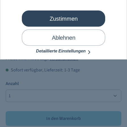
Zustimmen
Mein Schiff
®
Bildband „
Mein Schiff
®
entsteht“
Ablehnen
14,90 €
Detaillierte Einstellungen
Preise inkl. MwSt. zzgl.
Versandkosten
Sofort verfügbar, Lieferzeit: 1-3 Tage
Anzahl
In den Warenkorb