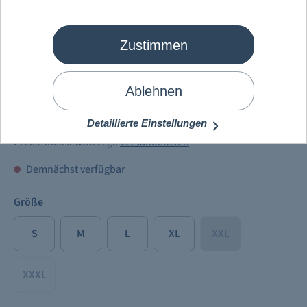
Zustimmen
Mein Schiff
®
Herren Poloshirt
Weiß 2024
Ablehnen
39,90 €
Detaillierte Einstellungen
Preise inkl. MwSt. zzgl.
Versandkosten
Demnächst verfügbar
Größe
S
M
L
XL
XXL
XXXL