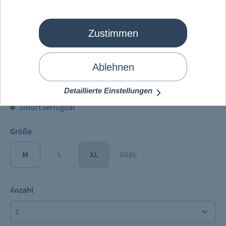
Zustimmen
Mein Schiff
®
Herren Weste
Ablehnen
89,90 €
Preise inkl. MwSt. zzgl.
Versandkosten
Detaillierte Einstellungen
Sofort verfügbar
Größe
M
L
XL
XXXL
Anzahl