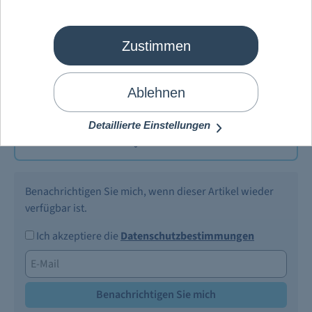
Mein Schiff
®
Schlüsselband - Kids
Zustimmen
2,90 €
Preise inkl. MwSt. zzgl.
Versandkosten
Ablehnen
Demnächst verfügbar
Detaillierte Einstellungen
Merken
Benachrichtigen Sie mich, wenn dieser Artikel wieder
verfügbar ist.
Ich akzeptiere die
Datenschutzbestimmungen
Benachrichtigen Sie mich