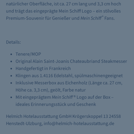
natürlicher Oberfläche, ist ca. 27 cm lang und 3,3 cm hoch
und trägt das eingeprägte Mein Schiff Logo – ein stilvolles
®
Premium-Souvenir für Genießer und
Mein Schiff
Fans.
Details:
Tenere/MOP
Original Alain Saint-Joanis Chateaubriand Steakmesser
Handgefertigt in Frankreich
Klingen aus 1.4116 Edelstahl, spülmaschinengeeignet
Inklusive Messerbox aus Eichenholz (Länge ca. 27 cm,
Höhe ca. 3,3 cm), geölt, Farbe natur
Mit eingeprägtem
Mein Schiff
® Logo auf der Box –
ideales Erinnerungsstück und Geschenk
Helmich Hotelausstattung GmbH Krögerskoppel 13 24558
Henstedt-Ulzburg, info@helmich-hotelausstattung.de