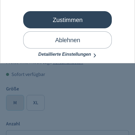
Zustimmen
Mein Schiff
®
Bademantel GOTS
ARUBA
Ablehnen
62,00 €
Detaillierte Einstellungen
Preise inkl. MwSt. zzgl.
Versandkosten
Sofort verfügbar
Größe
M
XL
Anzahl