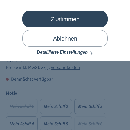
Zustimmen
Ablehnen
Mein Schiff
®
Bracenet Anhänger
Detaillierte Einstellungen
8,90 €
Preise inkl. MwSt. zzgl.
Versandkosten
Demnächst verfügbar
Motiv
Mein Schiff 1
Mein Schiff 2
Mein Schiff 3
Mein Schiff 4
Mein Schiff 5
Mein Schiff 6