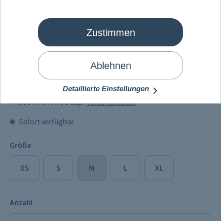
Zustimmen
Mein Schiff Flow
Jacke Schöffel
PRO Damen
Ablehnen
219,00 €
Detaillierte Einstellungen
Preise inkl. MwSt. zzgl.
Versandkosten
Sofort verfügbar
Größe
XS
S
M
L
XL
Anzahl