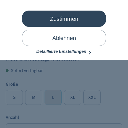
Zustimmen
Mein Schiff
®
Full Metal Cruise T-
Shirt Damen 2025
Ablehnen
34,90 €
Detaillierte Einstellungen
Preise inkl. MwSt. zzgl.
Versandkosten
Sofort verfügbar
Größe
S
M
L
XL
XXL
Anzahl