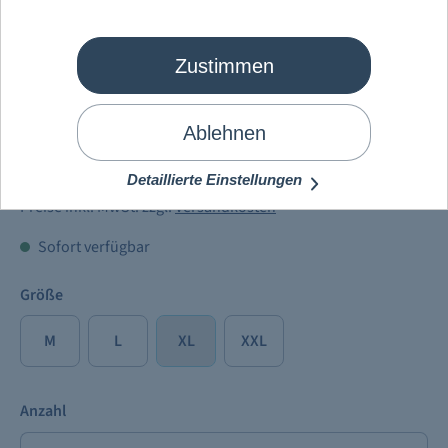
Zustimmen
Mein Schiff
®
Full Metal Cruise T-
Shirt Herren 2025
Ablehnen
34,90 €
Detaillierte Einstellungen
Preise inkl. MwSt. zzgl.
Versandkosten
Sofort verfügbar
Größe
M
L
XL
XXL
Anzahl