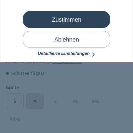
Zustimmen
Mein Schiff
®
Herren Sweatjacke
dunkelblau
Ablehnen
64,90 €
Detaillierte Einstellungen
Preise inkl. MwSt. zzgl.
Versandkosten
Sofort verfügbar
Größe
S
M
L
XL
XXL
XXXL