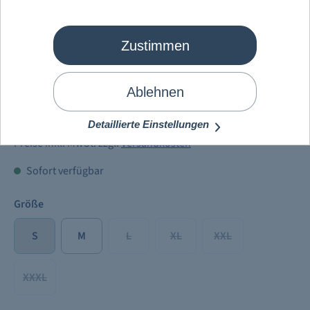
Zustimmen
Mein Schiff
®
Herren Sweatjacke
dunkelblau
Ablehnen
64,90 €
Detaillierte Einstellungen
Preise inkl. MwSt. zzgl.
Versandkosten
Sofort verfügbar
Größe
S
M
L
XL
XXL
XXXL