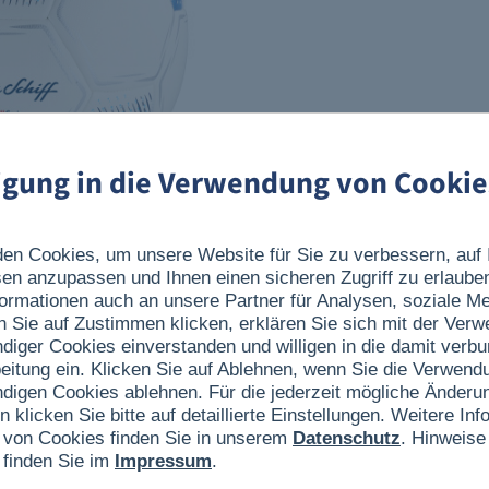
ligung in die Verwendung von Cookie
en Cookies, um unsere Website für Sie zu verbessern, auf 
sen anzupassen und Ihnen einen sicheren Zugriff zu erlaube
ormationen auch an unsere Partner für Analysen, soziale 
n Sie auf Zustimmen klicken, erklären Sie sich mit der Ver
ndiger Cookies einverstanden und willigen in die damit verb
eitung ein. Klicken Sie auf Ablehnen, wenn Sie die Verwend
ndigen Cookies ablehnen. Für die jederzeit mögliche Änderun
®
 Schiff
Design
ist der ideale Fußball für Training, Freizeit und
n klicken Sie bitte auf detaillierte Einstellungen. Weitere I
tung überzeugt der Ball durch ein präzises Flugverhalten, eine
 von Cookies finden Sie in unserem
Datenschutz
. Hinweise
 finden Sie im
Impressum
.