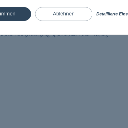
efühl und macht den Fußball besonders strapazierfähig. Die
 während das robuste PU-Obermaterial für eine lange
timmen
Ablehnen
Detaillierte Ein
®
rd durch das
Mein Schiff
Branding ergänzt und macht den Ball zu
®
ngsfußball bringt Bewegung, Spaß und
Mein Schiff
Feeling