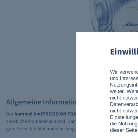
Einwil
Wir verwend
und Interes
Nutzungsinf
weiter. Wen
nicht notwe
Allgemeine Informationen
Datenverarb
nicht notwe
Der
hummel hmlPRECISION TRAINING PRO
im exklusiven
Mein
Einstellunge
sportliche Momente an Land. Dank seiner hochwertigen Verarbei
die Nutzung
gute Formstabilität und eine langlebige Oberfläche.
dieser Seite