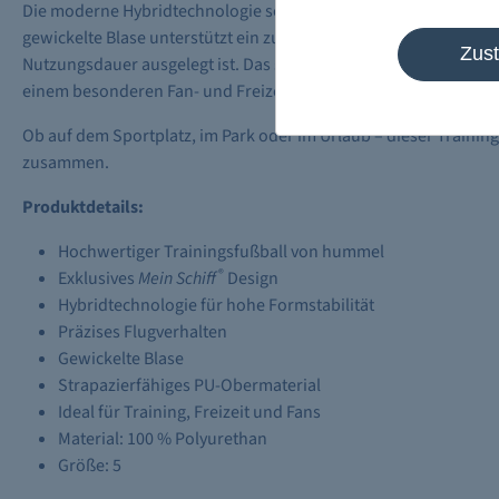
Die moderne Hybridtechnologie sorgt für ein angenehmes Ballg
gewickelte Blase unterstützt ein zuverlässiges Spielverhalten,
Zus
Nutzungsdauer ausgelegt ist. Das sportliche hummel Design wi
einem besonderen Fan- und Freizeitartikel.
Ob auf dem Sportplatz, im Park oder im Urlaub – dieser Traini
zusammen.
Produktdetails:
Hochwertiger Trainingsfußball von hummel
®
Exklusives
Mein Schiff
Design
Hybridtechnologie für hohe Formstabilität
Präzises Flugverhalten
Gewickelte Blase
Strapazierfähiges PU-Obermaterial
Ideal für Training, Freizeit und Fans
Material: 100 % Polyurethan
Größe: 5