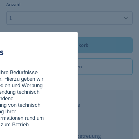
Anzahl
In den Warenkorb
s
Merken
Ihre Bedürfnisse
Produktnummer:
TCK-770
n. Hierzu geben wir
Medien und Werbung
wendung technisch
undene
Versand 2-4 Werktage
ung von technisch
g Ihrer
nformationen rund um
Sichere Zahlung
 zum Betrieb
Persönliche Kundenbetreuung