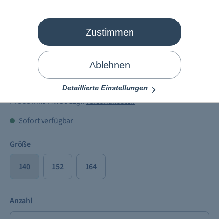
Zustimmen
Mein Schiff
®
Kinder Shipster T-
Shirt 2024
Ablehnen
19,90 €
Detaillierte Einstellungen
Preise inkl. MwSt. zzgl.
Versandkosten
Sofort verfügbar
Größe
140
152
164
Anzahl