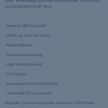
Schiff
Kofferwaage auch Platz in jedem Koffer. Ein Muss für
®
die nächste
Mein Schiff
Reise.
- Material: ABS Kunststoff
- Größe: ca. 155 x 35 x 54 mm
- Knopf-Batterien
- Gebrauchsanweisung
- High-Sensitive Sensor
- LCD Display
- Automatische Abschaltfunktion
- "Auto Hold" für das Gewicht
Hersteller: Plan Concept GmbH, Ruhrau 66, 45279 Essen,