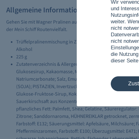
Wir verwend
Allgemeine Informationen
und Interes
Nutzungsinf
Gehen Sie mit Wagner Pralinen auf eine geschmackvolle Weltrei
weiter. Wen
nicht notwe
der
Mein Schiff
Routenvielfalt.
Datenverarb
nicht notwe
Trüffelpralinenmischung in Zartbitter-, Vollmilch- und W
Einstellunge
Alkohol
die Nutzung
225 g
dieser Seite
Zutatenverzeichnis & Allergene: Zucker, Kakaobutter, VOL
Glukosesirup, Kakaomasse, MANDELN, Kokosraspel, Kekscr
Natriumcarbonate; Salz, Emulgator: Lecithine; natürliches
Zus
(SOJA); PISTAZIEN, Invertzuckersirup, Säuerungsmittel: Cit
Glukose-Fruktose-Sirup, Kokosfett, Johannisbeermark, Mal
Sauerkirschsaft aus Konzentrat, Salz, natürliches Aroma, 
pflanzliches Fett: Palmfett, Shea; Gelatine, Säureregulator
Zitrone; Sanddornaroma, HÜHNEREIKLAR getrocknet, zermah
Farbstoff: E132; Säuerungsmittel: Apfelsäure, Milchsäure; F
Pfefferminzaromen, Farbstoff: E100; Überzugsmittel: E471; 
schwarze Johannisbeere, Rettich; färbendes Lebensmittel: 