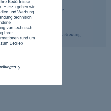
Ihre Bedürfnisse
n. Hierzu geben wir
Versand 2-4 Werktage
Medien und Werbung
wendung technisch
Sichere Zahlung
undene
ung von technisch
g Ihrer
Persönliche Kundenbetreuung
nformationen rund um
 zum Betrieb
stellungen