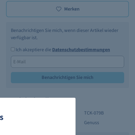
Merken
Benachrichtigen Sie mich, wenn dieser Artikel wieder
verfügbar ist.
Ich akzeptiere die
Datenschutzbestimmungen
Benachrichtigen Sie mich
Produktdetails
Produktnummer:
TCK-079B
s
Kategorie:
Genuss