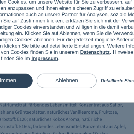
en Cookies, um unsere Website für Sie zu verbessern, auf 
sen anzupassen und Ihnen einen sicheren Zugriff zu erlaube
ormationen auch an unsere Partner für Analysen, soziale 
se und entdecken Sie dabei die kulinarischen Besonderheiten
n Sie auf Zustimmen klicken, erklären Sie sich mit der Ver
ndiger Cookies einverstanden und willigen in die damit verb
eitung ein. Klicken Sie auf Ablehnen, wenn Sie die Verwend
ndigen Cookies ablehnen. Für die jederzeit mögliche Änderun
eißer Schokolade (Kakao: 60%, 35% und 29% mindestens) ohne
n klicken Sie bitte auf detaillierte Einstellungen. Weitere I
 von Cookies finden Sie in unserem
Datenschutz
. Hinweise
 finden Sie im
Impressum
.
LMILCHPULVER, BUTTERREINFETT, Feuchthaltemittel: Sorbit;
isp (WEIZENMEHL, Zucker, WEIZENMALZ, Backtriebmittel:
 Aroma), natürliches Zitronenaroma, Emulgator: Lecithine
timmen
Ablehnen
Detaillierte Ein
ronensäure; Feuchthaltemittel: Glycerin; Trennmittel: Isomalt;
todextrin, Orangensaft aus Konzentrat, Rapsöl, Aroma, Ingwer,
Emlgator: Lecithine; Sanddorn, Johannisbeerfruchtpulver,
: Natriumcitrat; färbendes Lebensmittel: Konzentrat aus Saflor,
lene Grünteeblätter, natürliches Vanillearoma, Fruktose,
arbstoff: E120; natürliches Kokos Aroma, natürliche
Farbstoff: E160c; färbendes Lebensmittel: Konzentrat aus Apfel,
Konzentrat aus Spirulina, Saflor; Blütendekor (Zucker,