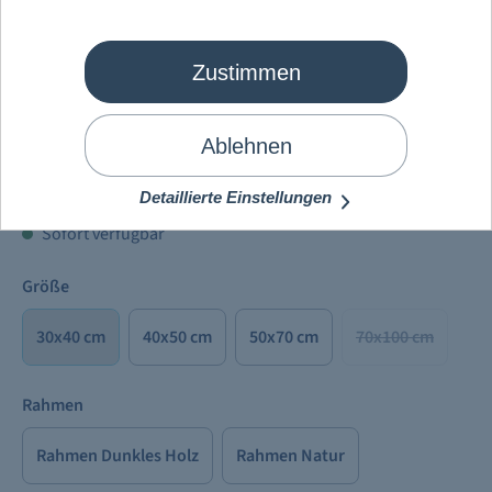
Zustimmen
Mein Schiff
®
Seekarten Leinwand
Ablehnen
106,98 €
Preise inkl. MwSt. zzgl.
Versandkosten
Detaillierte Einstellungen
Sofort verfügbar
Größe
30x40 cm
40x50 cm
50x70 cm
70x100 cm
Rahmen
Rahmen Dunkles Holz
Rahmen Natur