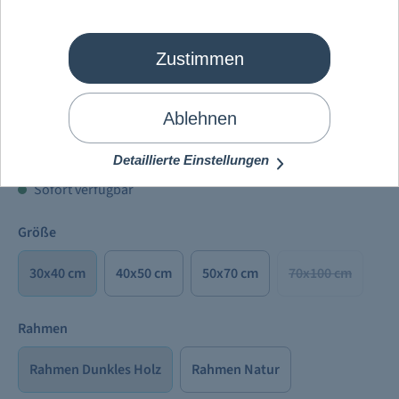
Zustimmen
Mein Schiff
®
Seekarten Leinwand
Ablehnen
106,98 €
Preise inkl. MwSt. zzgl.
Versandkosten
Detaillierte Einstellungen
Sofort verfügbar
Größe
30x40 cm
40x50 cm
50x70 cm
70x100 cm
Rahmen
Rahmen Dunkles Holz
Rahmen Natur