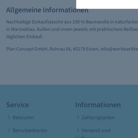
Allgemeine Informationen
Nachhaltige Einkaufstasche aus 100 % Baumwolle in naturfarbe
in Marineblau. Außen und innen jeweils mit praktischem Reißve
täglichen Einkauf.
Plan Concept GmbH, Ruhrau 66, 45279 Essen, info@werbeartikel
Service
Informationen
Retouren
Zahlungsarten
Benutzerkonto
Versand und