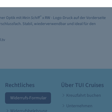
®
ner Optik mit
Mein Schiff
x RW - Logo-Druck auf der Vorderseite
rschlussfach. Stabil, wiederverwendbar und ideal für den
.tv
Rechtliches
Über TUI Cruises
Kreuzfahrt buchen
Widerrufs-Formular
Unternehmen
Widerrufsbelehrung