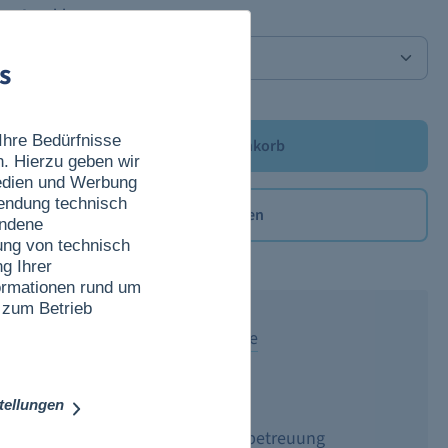
Anzahl
s
Ihre Bedürfnisse
In den Warenkorb
n. Hierzu geben wir
Medien und Werbung
wendung technisch
Merken
undene
ung von technisch
Produktnummer:
TCK-210
g Ihrer
nformationen rund um
 zum Betrieb
Versand 2-4 Werktage
Sichere Zahlung
stellungen
Persönliche Kundenbetreuung