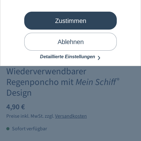
Zustimmen
Ablehnen
Detaillierte Einstellungen
Wiederverwendbarer
Regenponcho mit
Mein Schiff
®
Design
4,90 €
Preise inkl. MwSt. zzgl.
Versandkosten
Sofort verfügbar